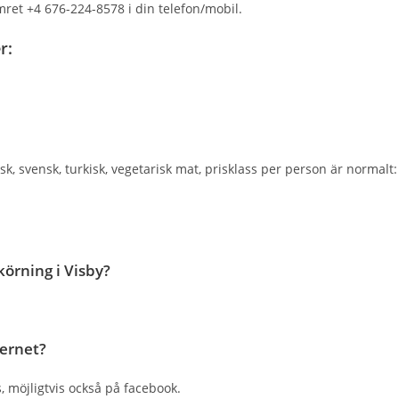
mret +4 676-224-8578 i din telefon/mobil.
r:
, svensk, turkisk, vegetarisk mat, prisklass per person är normalt:
örning i Visby?
ternet?
s, möjligtvis också på facebook.