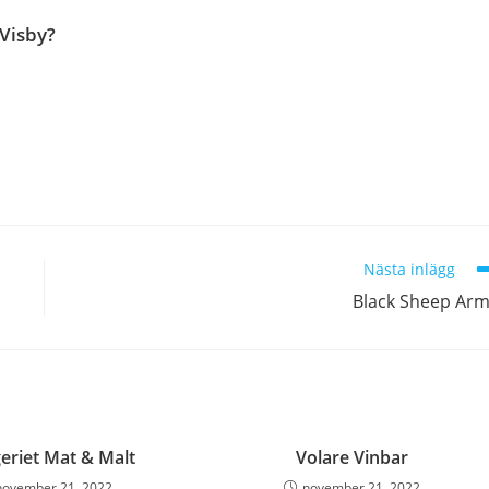
 Visby?
Nästa inlägg
Black Sheep Ar
eriet Mat & Malt
Volare Vinbar
november 21, 2022
november 21, 2022