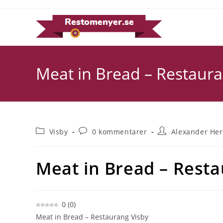
Hoppa
till
innehållet
Meat in Bread – Restaura
Inläggskategori:
Kommentarer
Inläggsförfattare:
Visby
0 kommentarer
Alexander Her
på
inlägget:
Meat in Bread – Resta
0
(
0
)
Meat in Bread – Restaurang Visby