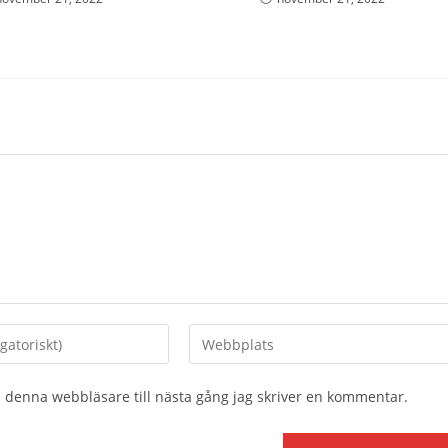
Ange
URL
till
 denna webbläsare till nästa gång jag skriver en kommentar.
din
webbplats