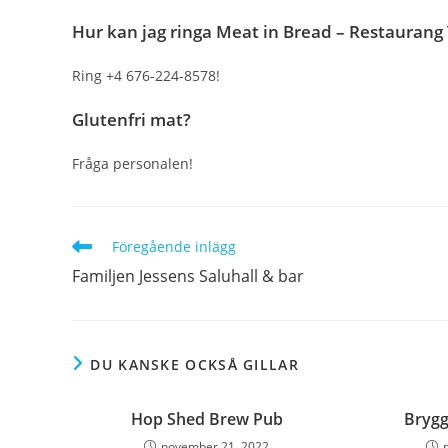
Hur kan jag ringa Meat in Bread – Restaurang
Ring +4 676-224-8578!
Glutenfri mat?
Fråga personalen!
Läs
Föregående inlägg
fler
Familjen Jessens Saluhall & bar
artiklar
DU KANSKE OCKSÅ GILLAR
Hop Shed Brew Pub
Brygg
november 21, 2022