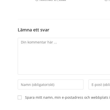
Lämna ett svar
Kommentar
Ange
Ange
ditt
din
namn
e-
Spara mitt namn, min e-postadress och webbplats i
eller
postadress
användarnamn
för