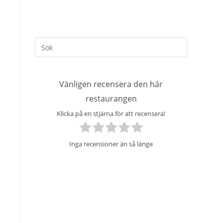
Press
Escape
to
close
Vänligen recensera den här
the
restaurangen
search
Klicka på en stjärna för att recensera!
panel.
Inga recensioner än så länge