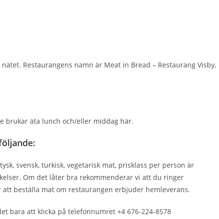
 nätet. Restaurangens namn är Meat in Bread – Restaurang Visby,
re brukar äta lunch och/eller middag här.
följande:
ysk, svensk, turkisk, vegetarisk mat, prisklass per person är
kelser. Om det låter bra rekommenderar vi att du ringer
för att beställa mat om restaurangen erbjuder hemleverans.
 det bara att klicka på telefonnumret +4 676-224-8578